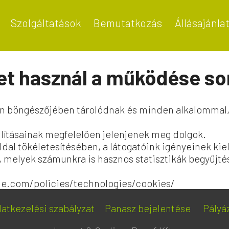
Szolgáltatások
Bemutatkozás
Állásajánla
et használ a működése so
ön böngészőjében tárolódnak és minden alkalommal, 
állításainak megfelelően jelenjenek meg dolgok.
ldal tökéletesítésében, a látogatóink igényeinek kie
, melyek számunkra is hasznos statisztikák begyűjté
le.com/policies/technologies/cookies/
atkezelési szabályzat
Panasz bejelentése
Pályá