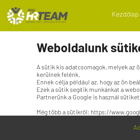
Kezdőlap
Weboldalunk sütik
A sütik kis adatcsomagok, melyek az 
kerülnek felénk.
Ennek célja például az, hogy az ön be
Ezek a sütik segítik munkánkat a webo
Partnerünk a Google is használ sütiket
Még több a sütikről:
https://www.goog
Ad