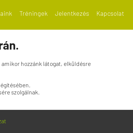
taink
Tréningek
Jelentkezés
Kapcsolat
rán.
amikor hozzánk látogat, elküldésre
légítésében.
sére szolgálnak.
zat