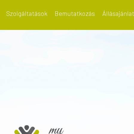
Szolgáltatások
Bemutatkozás
Állásajánla