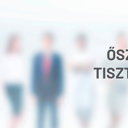
ŐS
TISZ